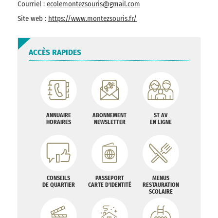
Courriel :
ecolemontezsouris@gmail.com
Site web :
https://www.montezsouris.fr/
ACCÈS RAPIDES
ANNUAIRE
ABONNEMENT
ST AV
HORAIRES
NEWSLETTER
EN LIGNE
CONSEILS
PASSEPORT
MENUS
DE QUARTIER
CARTE D'IDENTITÉ
RESTAURATION
SCOLAIRE