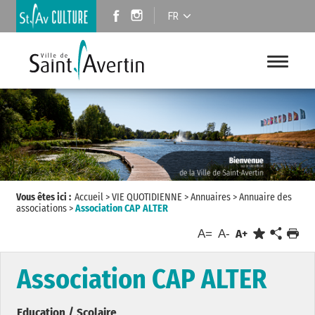
FR
Vous êtes ici :
Accueil
>
VIE QUOTIDIENNE
>
Annuaires
>
Annuaire des
associations
>
Association CAP ALTER
A=
A-
A+
Association CAP ALTER
Education / Scolaire