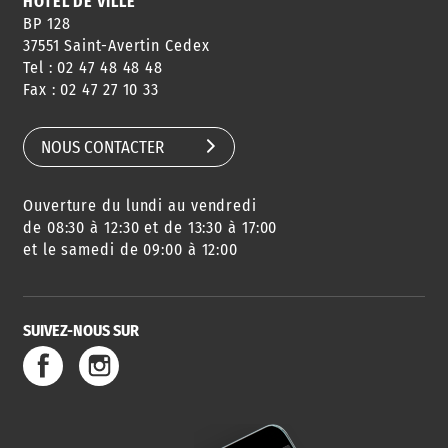
HÔTEL DE VILLE
BP 128
37551 Saint-Avertin Cedex
Tel : 02 47 48 48 48
CONSEILS
PASSEPORT
MENUS
Fax : 02 47 27 10 33
DE QUARTIER
CARTE D'IDENTITÉ
RESTAURATION
SCOLAIRE
NOUS CONTACTER
Ouverture du lundi au vendredi
AGENDA
URBANISME
PISCINE
DES SORTIES
de 08:30 à 12:30 et de 13:30 à 17:00
et le samedi de 09:00 à 12:00
SUIVEZ-NOUS SUR
SERVICE
TRAVAUX
DÉCHETS
DE L'EAU
DANS LA VILLE
ET COLLECTES