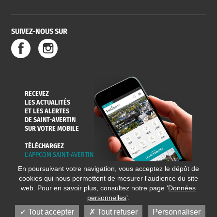
SUIVEZ-NOUS SUR
SERVICE
TRAVAUX
DÉCHETS
DE L'EAU
DANS LA VILLE
ET COLLECTES
RECEVEZ
LES ACTUALITÉS
ET LES ALERTES
DE SAINT-AVERTIN
SUR VOTRE MOBILE
TÉLÉCHARGEZ
L'APPCOM SAINT-AVERTIN
En poursuivant votre navigation, vous acceptez le dépôt de
cookies qui nous permettent de mesurer l'audience du site
web. Pour en savoir plus, consultez notre page '
Données
personnelles
'.
Tout accepter
Tout refuser
Personnaliser