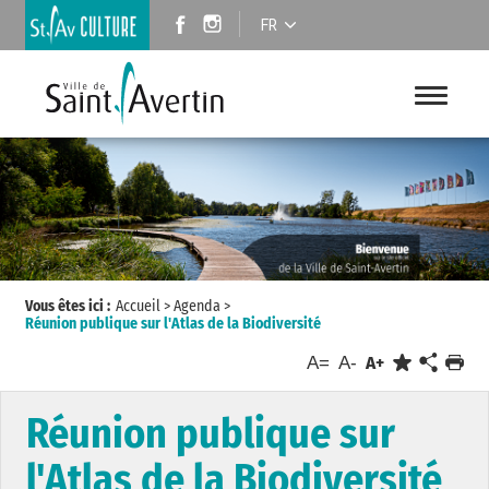
FR
Vous êtes ici :
Accueil
>
Agenda
>
Réunion publique sur l'Atlas de la Biodiversité
A=
A-
A+
Réunion publique sur
l'Atlas de la Biodiversité