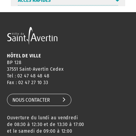
ACCÈS RAPIDES
ANNUAIRE
ABONNEMENT
ST AV
HORAIRES
NEWSLETTER
EN LIGNE
HÔTEL DE VILLE
BP 128
37551 Saint-Avertin Cedex
Tel : 02 47 48 48 48
CONSEILS
PASSEPORT
MENUS
Fax : 02 47 27 10 33
DE QUARTIER
CARTE D'IDENTITÉ
RESTAURATION
SCOLAIRE
NOUS CONTACTER
Ouverture du lundi au vendredi
AGENDA
URBANISME
PISCINE
DES SORTIES
de 08:30 à 12:30 et de 13:30 à 17:00
et le samedi de 09:00 à 12:00