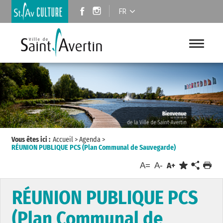
FR
Vous êtes ici :
Accueil
>
Agenda
>
RÉUNION PUBLIQUE PCS (Plan Communal de Sauvegarde)
A=
A-
A+
RÉUNION PUBLIQUE PCS
(Plan Communal de