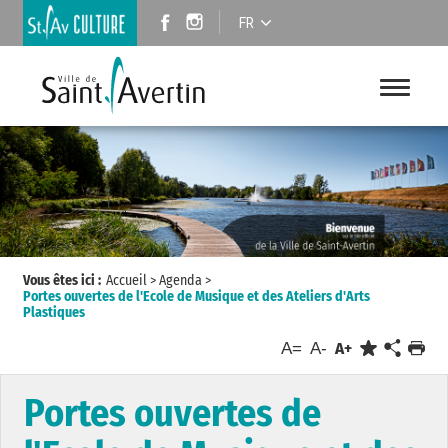
FR
Vous êtes ici :
Accueil
>
Agenda
>
Portes ouvertes de l'Ecole de Musique et des Ateliers d'Arts
Plastiques
A=
A-
A+
Portes ouvertes de