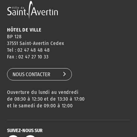
ANNUAIRE
ABONNEMENT
ST AV
HORAIRES
NEWSLETTER
EN LIGNE
HÔTEL DE VILLE
BP 128
37551 Saint-Avertin Cedex
Tel : 02 47 48 48 48
CONSEILS
PASSEPORT
MENUS
Fax : 02 47 27 10 33
DE QUARTIER
CARTE D'IDENTITÉ
RESTAURATION
SCOLAIRE
NOUS CONTACTER
Ouverture du lundi au vendredi
AGENDA
URBANISME
PISCINE
DES SORTIES
de 08:30 à 12:30 et de 13:30 à 17:00
et le samedi de 09:00 à 12:00
SUIVEZ-NOUS SUR
SERVICE
TRAVAUX
DÉCHETS
DE L'EAU
DANS LA VILLE
ET COLLECTES