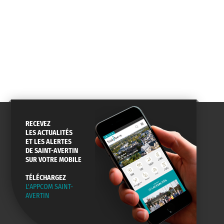
ANNUAIRE
ABONNEMENT
ST AV
HORAIRES
NEWSLETTER
EN LIGNE
CONSEILS
PASSEPORT
MENUS
DE QUARTIER
CARTE D'IDENTITÉ
RESTAURATION
SCOLAIRE
RECEVEZ
LES ACTUALITÉS
ET LES ALERTES
AGENDA
URBANISME
PISCINE
DE SAINT-AVERTIN
DES SORTIES
SUR VOTRE MOBILE
TÉLÉCHARGEZ
L'APPCOM SAINT-
AVERTIN
SERVICE
TRAVAUX
DÉCHETS
DE L'EAU
DANS LA VILLE
ET COLLECTES