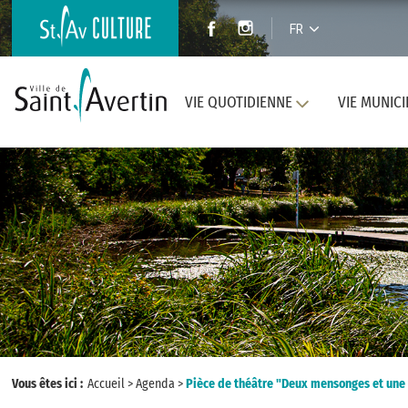
FR
VIE QUOTIDIENNE
VIE MUNICI
Vous êtes ici :
Accueil
>
Agenda
>
Pièce de théâtre "Deux mensonges et une 