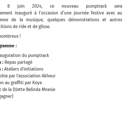
di 8 juin 2024, ce nouveau pumptrack sera
ellement inauguré à l’occasion d’une journée festive avec au
mme de la musique, quelques démonstrations et autres
tions de ride et de glisse.
nombreux !
gramme :
auguration du pumptrack
 :
Repas partagé
h :
Ateliers d'initiations
phie par l'association Akheur
ion au graffiti par Koye
 de la DJette Belinda Mnesie
gagner)