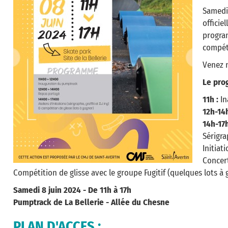
Same
offici
progra
compéti
Venez 
Le pro
11h :
In
12h-14h
14h-17
Sérigra
Initiat
Concert
Compétition de glisse avec le groupe Fugitif (quelques lots à 
Samedi 8 juin 2024 - De 11h à 17h
Pumptrack de La Bellerie - Allée du Chesne
PLAN D'ACCES :