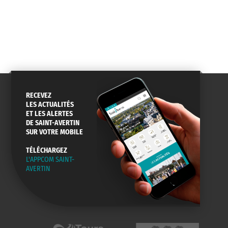
CONSEILS
PASSEPORT
MENUS
DE QUARTIER
CARTE D'IDENTITÉ
RESTAURATION
SCOLAIRE
RECEVEZ
LES ACTUALITÉS
ET LES ALERTES
AGENDA
URBANISME
PISCINE
DE SAINT-AVERTIN
DES SORTIES
SUR VOTRE MOBILE
TÉLÉCHARGEZ
L'APPCOM SAINT-
AVERTIN
SERVICE
TRAVAUX
DÉCHETS
DE L'EAU
DANS LA VILLE
ET COLLECTES