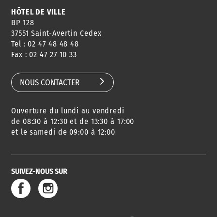
HÔTEL DE VILLE
BP 128
37551 Saint-Avertin Cedex
Tel : 02 47 48 48 48
CONSEILS
PASSEPORT
MENUS
Fax : 02 47 27 10 33
DE QUARTIER
CARTE D'IDENTITÉ
RESTAURATION
SCOLAIRE
NOUS CONTACTER
Ouverture du lundi au vendredi
AGENDA
URBANISME
PISCINE
DES SORTIES
de 08:30 à 12:30 et de 13:30 à 17:00
et le samedi de 09:00 à 12:00
SUIVEZ-NOUS SUR
SERVICE
TRAVAUX
DÉCHETS
DE L'EAU
DANS LA VILLE
ET COLLECTES