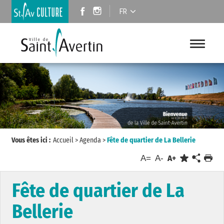
FR
Vous êtes ici :
Accueil
>
Agenda
>
Fête de quartier de La Bellerie
A=
A-
A+
Fête de quartier de La
Bellerie