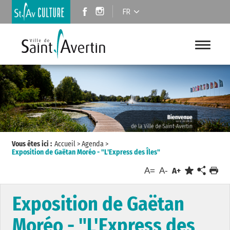
FR
Vous êtes ici :
Accueil
>
Agenda
>
Exposition de Gaëtan Moréo - "L'Express des Îles"
A=
A-
A+
Exposition de Gaëtan
Moréo - "L'Express des