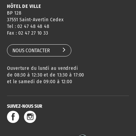
HÔTEL DE VILLE
BP 128
37551 Saint-Avertin Cedex
Tel : 02 47 48 48 48
CONSEILS
PASSEPORT
MENUS
Fax : 02 47 27 10 33
DE QUARTIER
CARTE D'IDENTITÉ
RESTAURATION
SCOLAIRE
NOUS CONTACTER
Ouverture du lundi au vendredi
AGENDA
URBANISME
PISCINE
DES SORTIES
de 08:30 à 12:30 et de 13:30 à 17:00
et le samedi de 09:00 à 12:00
SUIVEZ-NOUS SUR
SERVICE
TRAVAUX
DÉCHETS
DE L'EAU
DANS LA VILLE
ET COLLECTES