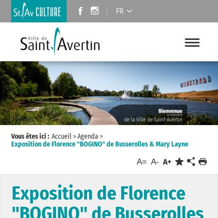
FR
Vous êtes ici :
Accueil
>
Agenda
>
Exposition de Florence "BOGINO" de Busserolles & Mary Layne
A=
A-
A+
Exposition de Florence
"BOGINO" de Busserolles