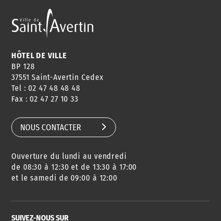
ANNUAIRE
ABONNEMENT
ST AV
HORAIRES
NEWSLETTER
EN LIGNE
HÔTEL DE VILLE
BP 128
37551 Saint-Avertin Cedex
Tel : 02 47 48 48 48
CONSEILS
PASSEPORT
MENUS
Fax : 02 47 27 10 33
DE QUARTIER
CARTE D'IDENTITÉ
RESTAURATION
SCOLAIRE
NOUS CONTACTER
Ouverture du lundi au vendredi
AGENDA
URBANISME
PISCINE
DES SORTIES
de 08:30 à 12:30 et de 13:30 à 17:00
et le samedi de 09:00 à 12:00
SUIVEZ-NOUS SUR
SERVICE
TRAVAUX
DÉCHETS