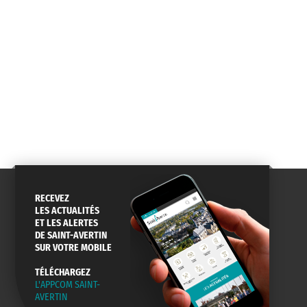
ANNUAIRE
ABONNEMENT
ST AV
HORAIRES
NEWSLETTER
EN LIGNE
CONSEILS
PASSEPORT
MENUS
DE QUARTIER
CARTE D'IDENTITÉ
RESTAURATION
SCOLAIRE
RECEVEZ
LES ACTUALITÉS
ET LES ALERTES
AGENDA
URBANISME
PISCINE
DE SAINT-AVERTIN
DES SORTIES
SUR VOTRE MOBILE
TÉLÉCHARGEZ
L'APPCOM SAINT-
AVERTIN