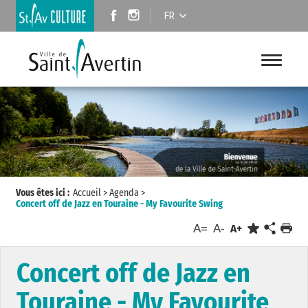
FR
Vous êtes ici :
Accueil
>
Agenda
>
Concert off de Jazz en Touraine - My Favourite Swing
A=
A-
A+
Concert off de Jazz en
Touraine - My Favourite