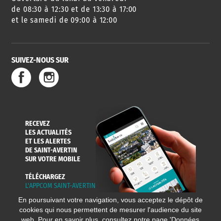
DES SORTIES
de 08:30 à 12:30 et de 13:30 à 17:00
et le samedi de 09:00 à 12:00
SUIVEZ-NOUS SUR
SERVICE
TRAVAUX
DÉCHETS
DE L'EAU
DANS LA VILLE
ET COLLECTES
RECEVEZ
LES ACTUALITÉS
ET LES ALERTES
DE SAINT-AVERTIN
SUR VOTRE MOBILE
TÉLÉCHARGEZ
L'APPCOM SAINT-AVERTIN
En poursuivant votre navigation, vous acceptez le dépôt de
cookies qui nous permettent de mesurer l'audience du site
web. Pour en savoir plus, consultez notre page '
Données