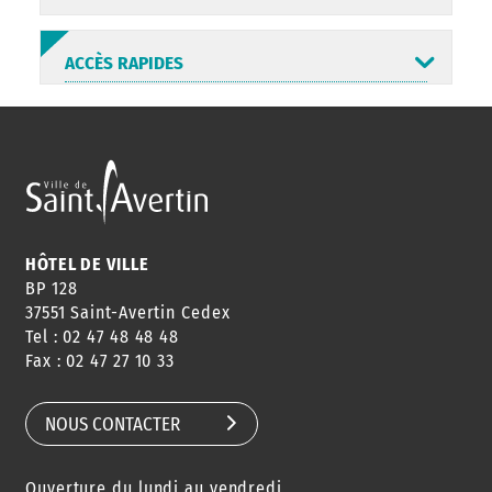
ACCÈS RAPIDES
ANNUAIRE
ABONNEMENT
ST AV
HORAIRES
NEWSLETTER
EN LIGNE
HÔTEL DE VILLE
BP 128
37551 Saint-Avertin Cedex
Tel : 02 47 48 48 48
CONSEILS
PASSEPORT
MENUS
Fax : 02 47 27 10 33
DE QUARTIER
CARTE D'IDENTITÉ
RESTAURATION
SCOLAIRE
NOUS CONTACTER
Ouverture du lundi au vendredi
AGENDA
URBANISME
PISCINE