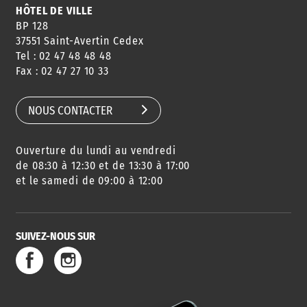
HÔTEL DE VILLE
BP 128
37551 Saint-Avertin Cedex
Tel : 02 47 48 48 48
CONSEILS
PASSEPORT
MENUS
Fax : 02 47 27 10 33
DE QUARTIER
CARTE D'IDENTITÉ
RESTAURATION
SCOLAIRE
NOUS CONTACTER
Ouverture du lundi au vendredi
AGENDA
URBANISME
PISCINE
DES SORTIES
de 08:30 à 12:30 et de 13:30 à 17:00
et le samedi de 09:00 à 12:00
SUIVEZ-NOUS SUR
SERVICE
TRAVAUX
DÉCHETS
DE L'EAU
DANS LA VILLE
ET COLLECTES