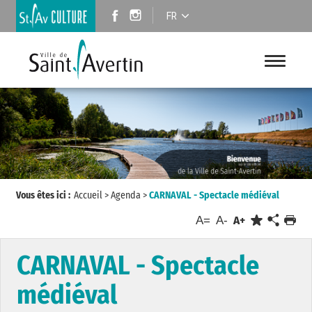
FR
Vous êtes ici :
Accueil
>
Agenda
>
CARNAVAL - Spectacle médiéval
A=
A-
A+
CARNAVAL - Spectacle
médiéval