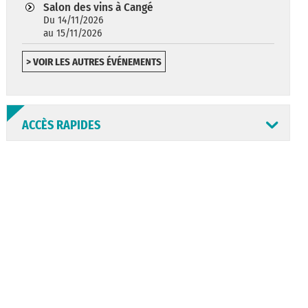
Salon des vins à Cangé
Du 14/11/2026
au 15/11/2026
> VOIR LES AUTRES ÉVÉNEMENTS
ACCÈS RAPIDES
ANNUAIRE
ABONNEMENT
ST AV
HORAIRES
NEWSLETTER
EN LIGNE
CONSEILS
PASSEPORT
MENUS