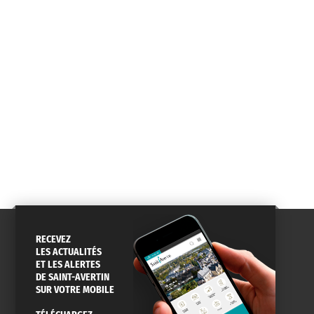
DE QUARTIER
CARTE D'IDENTITÉ
RESTAURATION
SCOLAIRE
AGENDA
URBANISME
PISCINE
DES SORTIES
SERVICE
TRAVAUX
DÉCHETS
DE L'EAU
DANS LA VILLE
ET COLLECTES
RECEVEZ
LES ACTUALITÉS
ET LES ALERTES
DE SAINT-AVERTIN
SUR VOTRE MOBILE