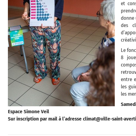
et con
prendr
donne 
des c
d’appo
créativ
Le fonc
8 joue
compos
retrou
entre 
les gu
les me
Samedi
Espace Simone Veil
Sur inscription par mail à l’adresse climat@ville-saint-averti