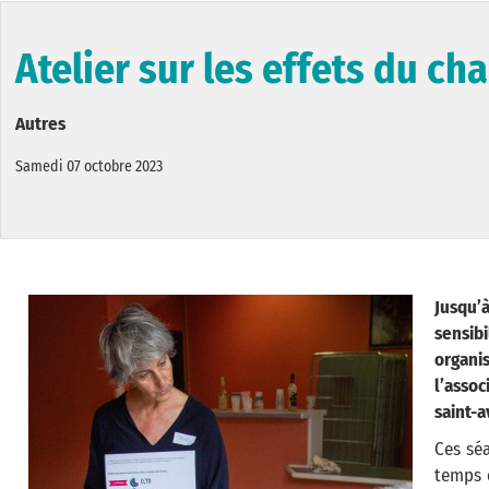
Atelier sur les effets du c
Autres
Samedi 07 octobre 2023
Jusqu’
sensib
organi
l’asso
saint-a
Ces sé
temps 