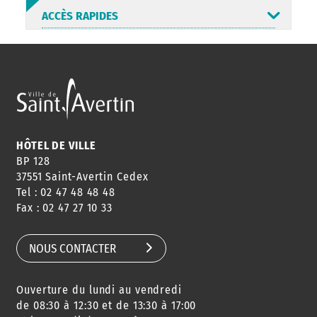
ACCÈS RAPIDES
ANNUAIRE
ABONNEMENT
ST AV
HORAIRES
NEWSLETTER
EN LIGNE
HÔTEL DE VILLE
BP 128
37551 Saint-Avertin Cedex
Tel : 02 47 48 48 48
CONSEILS
PASSEPORT
MENUS
Fax : 02 47 27 10 33
DE QUARTIER
CARTE D'IDENTITÉ
RESTAURATION
SCOLAIRE
NOUS CONTACTER
Ouverture du lundi au vendredi
AGENDA
URBANISME
PISCINE
DES SORTIES
de 08:30 à 12:30 et de 13:30 à 17:00