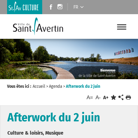
FR
Vous êtes ici :
Accueil
>
Agenda
>
Afterwork du 2 juin
A=
A-
A+
Afterwork du 2 juin
Culture & loisirs, Musique