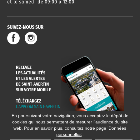
et le samedi de 09:00 à 12:00
SUIVEZ-NOUS SUR
SERVICE
TRAVAUX
DÉCHETS
DE L'EAU
DANS LA VILLE
ET COLLECTES
RECEVEZ
LES ACTUALITÉS
ET LES ALERTES
DE SAINT-AVERTIN
SUR VOTRE MOBILE
TÉLÉCHARGEZ
L'APPCOM SAINT-AVERTIN
En poursuivant votre navigation, vous acceptez le dépôt de
cookies qui nous permettent de mesurer l'audience du site
web. Pour en savoir plus, consultez notre page '
Données
personnelles
'.