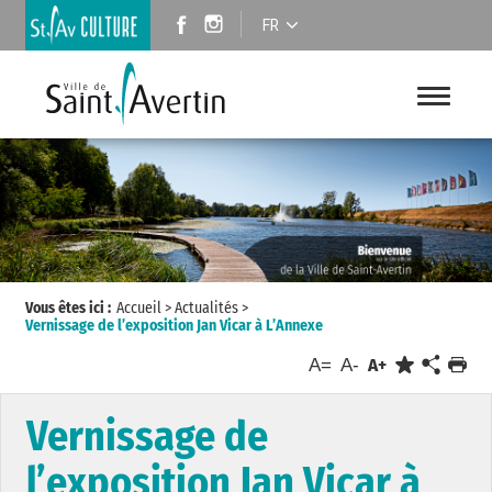
FR
Vous êtes ici :
Accueil
>
Actualités
>
Vernissage de l’exposition Jan Vicar à L’Annexe
A=
A-
A+
Vernissage de
l’exposition Jan Vicar à