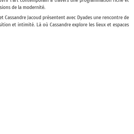
ouvrir l’art contemporain à travers une programmation riche et
sions de la modernité.
au et Cassandre Jacoud présentent avec Dyades une rencontre de
ition et intimité. Là où Cassandre explore les lieux et espaces
d