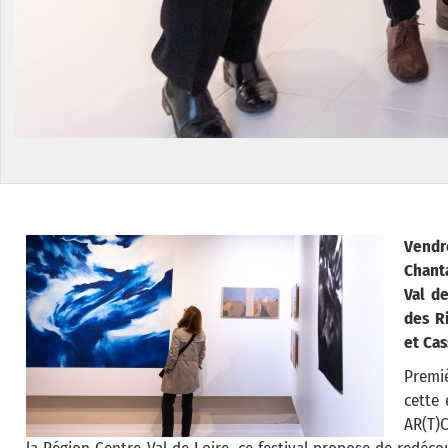
Vendre
Chant
Val de
des R
et Cas
Premiè
cette 
AR(T)C