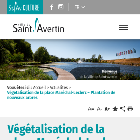
FR
Vous êtes ici :
Accueil
>
Actualités
>
Végétalisation de la place Maréchal-Leclerc – Plantation de
nouveaux arbres
A=
A-
A+
Végétalisation de la