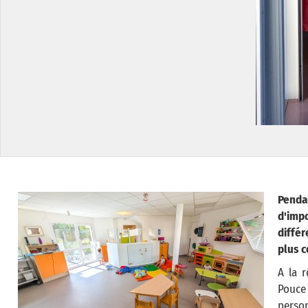
Penda
d'imp
différ
plus c
A la r
Pouce 
person