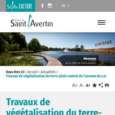
FR
Vous êtes ici :
Accueil
>
Actualités
>
Travaux de végétalisation du terre-plein central de l’avenue du Lac
A=
A-
A+
Travaux de
végétalisation du terre-