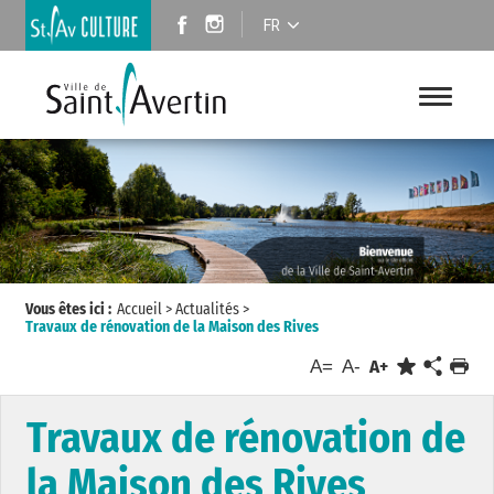
FR
Vous êtes ici :
Accueil
>
Actualités
>
Travaux de rénovation de la Maison des Rives
A=
A-
A+
Travaux de rénovation de
la Maison des Rives