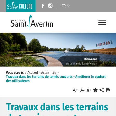
FR
Vous êtes ici :
Accueil
>
Actualités
>
Travaux dans les terrains de tennis couverts - Améliorer le confort
des utilisateurs
A=
A-
A+
Travaux dans les terrains