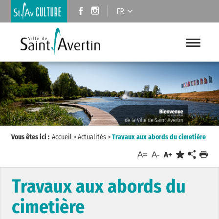
FR
Vous êtes ici :
Accueil
>
Actualités
>
Travaux aux abords du cimetière
A=
A-
A+
Travaux aux abords du
cimetière