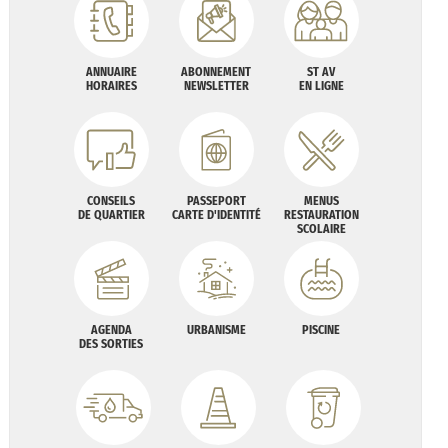
ANNUAIRE
ABONNEMENT
ST AV
HORAIRES
NEWSLETTER
EN LIGNE
CONSEILS
PASSEPORT
MENUS
DE QUARTIER
CARTE D'IDENTITÉ
RESTAURATION
SCOLAIRE
AGENDA
URBANISME
PISCINE
DES SORTIES