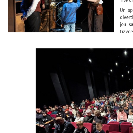
Tite C
Un sp
divert
jeu s
traver