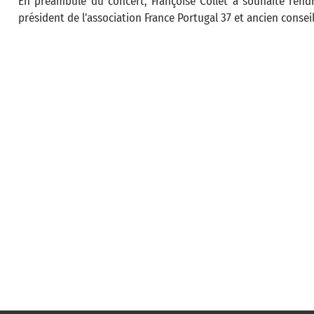
En préambule du concert, Françoise Collet a souhaité ren
président de l'association France Portugal 37 et ancien consei