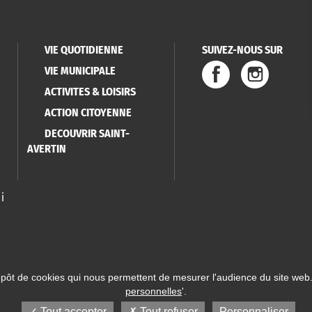
VIE QUOTIDIENNE
SUIVEZ-NOUS SUR
VIE MUNICIPALE
ACTIVITES & LOISIRS
ACTION CITOYENNE
DECOUVRIR SAINT-
AVERTIN
i
épôt de cookies qui nous permettent de mesurer l'audience du site web.
personnelles
'.
 Saint-Avertin
Mentions légales
Données personnelles
Plan du site
Réalisatio
Tout accepter
Tout refuser
Personnaliser