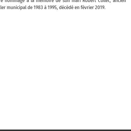
dre hommage à la mémoire de son mari Robert Collet, ancien
ller municipal de 1983 à 1995, décédé en février 2019.