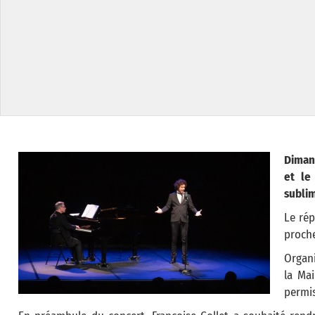
Dimanc
et le
subli
Le rép
proch
Organi
la Mai
permis