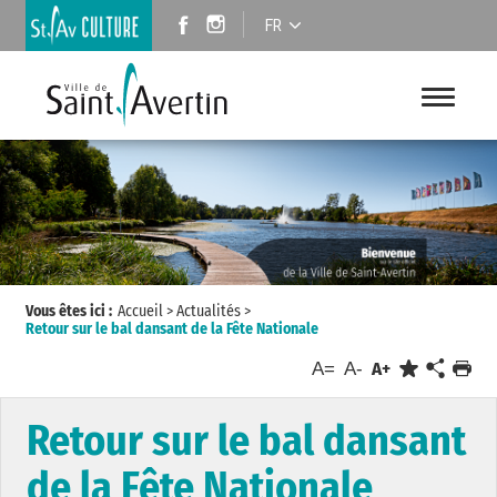
FR
Vous êtes ici :
Accueil
>
Actualités
>
Retour sur le bal dansant de la Fête Nationale
A=
A-
A+
Retour sur le bal dansant
de la Fête Nationale