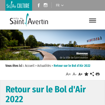
FR
Vous êtes ici :
Accueil
>
Actualités
>
Retour sur le Bol d'Air 2022
A=
A-
A+
Retour sur le Bol d'Air
2022