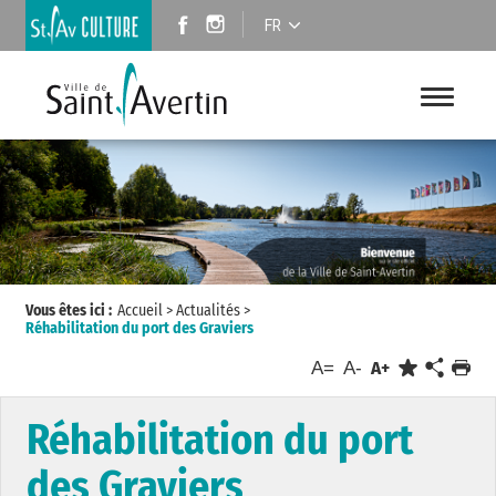
FR
Vous êtes ici :
Accueil
>
Actualités
>
Réhabilitation du port des Graviers
A=
A-
A+
Réhabilitation du port
des Graviers