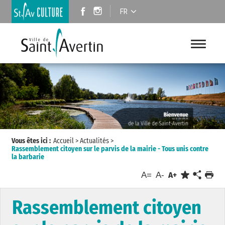
FR
Vous êtes ici :
Accueil
>
Actualités
>
Rassemblement citoyen sur le parvis de la mairie - Tous unis contre
la barbarie
A=
A-
A+
Rassemblement citoyen