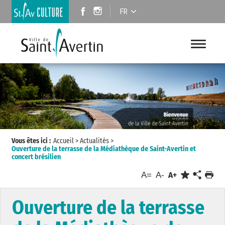
FR
Vous êtes ici :
Accueil
>
Actualités
>
Ouverture de la terrasse de la Médiathèque de Saint-Avertin et
concert brésilien
A=
A-
A+
Ouverture de la terrasse