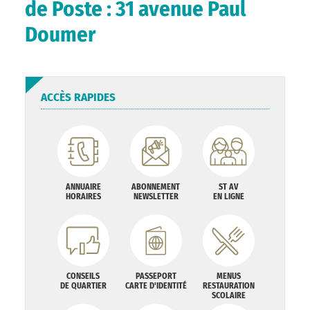
de Poste : 31 avenue Paul
Doumer
ACCÈS RAPIDES
ANNUAIRE
ABONNEMENT
ST AV
HORAIRES
NEWSLETTER
EN LIGNE
CONSEILS
PASSEPORT
MENUS
DE QUARTIER
CARTE D'IDENTITÉ
RESTAURATION
SCOLAIRE