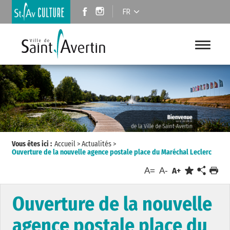
FR
Vous êtes ici :
Accueil
>
Actualités
>
Ouverture de la nouvelle agence postale place du Maréchal Leclerc
A=
A-
A+
Ouverture de la nouvelle
agence postale place du