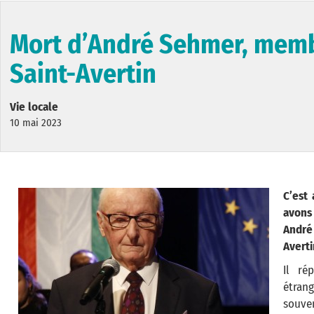
Mort d’André Sehmer, memb
Saint-Avertin
Vie locale
10 mai 2023
C’est
avons
André
Averti
Il ré
étran
souven