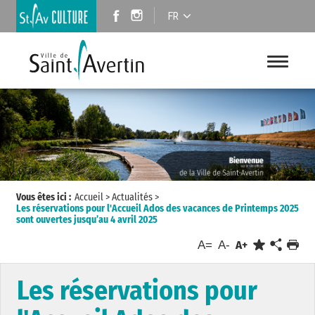
FR
Vous êtes ici :
Accueil
>
Actualités
>
Les réservations pour l'Accueil Ados des vacances de Printemps 2025
sont ouvertes jusqu’au 4 avril 2025
A=
A-
A+
Les réservations pour