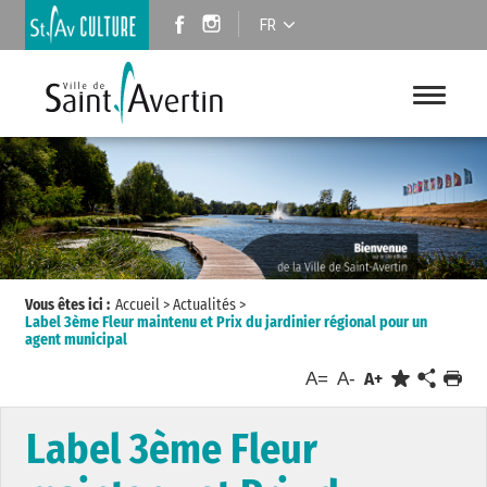
FR
Vous êtes ici :
Accueil
>
Actualités
>
Label 3ème Fleur maintenu et Prix du jardinier régional pour un
agent municipal
A=
A-
A+
Label 3ème Fleur