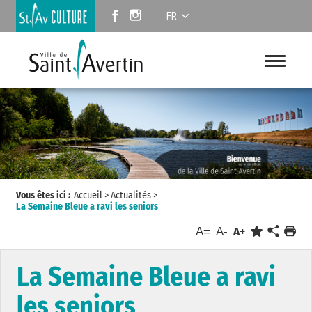
FR
Vous êtes ici :
Accueil
>
Actualités
>
La Semaine Bleue a ravi les seniors
A=
A-
A+
La Semaine Bleue a ravi
les seniors