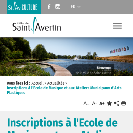
FR
Vous êtes ici :
Accueil
>
Actualités
>
Inscriptions à l'Ecole de Musique et aux Ateliers Municipaux d'Arts
Plastiques
A=
A-
A+
Inscriptions à l'Ecole de