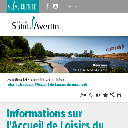
FR
Vous êtes ici :
Accueil
>
Actualités
>
Informations sur l'Accueil de Loisirs du mercredi
A=
A-
A+
Informations sur
l'Accueil de Loisirs du