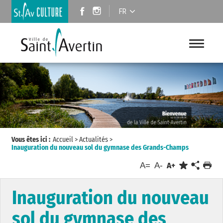
FR
Vous êtes ici :
Accueil
>
Actualités
>
Inauguration du nouveau sol du gymnase des Grands-Champs
A=
A-
A+
Inauguration du nouveau
sol du gymnase des