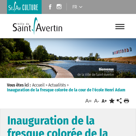
FR
Vous êtes ici :
Accueil
>
Actualités
>
Inauguration de la fresque colorée de la cour de l'école Henri Adam
A=
A-
A+
Inauguration de la
fresque colorée de la