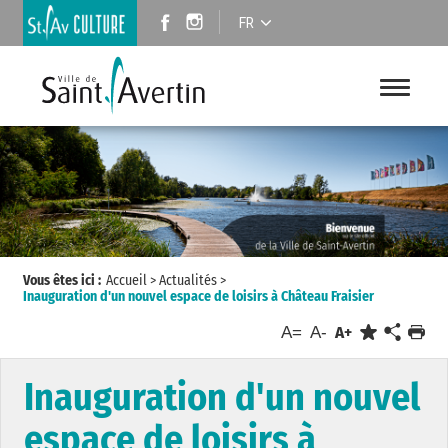
FR
Vous êtes ici :
Accueil
>
Actualités
>
Inauguration d'un nouvel espace de loisirs à Château Fraisier
A=
A-
A+
Inauguration d'un nouvel
espace de loisirs à