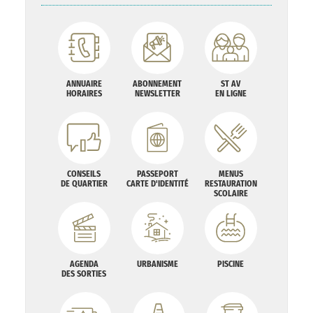
ANNUAIRE
ABONNEMENT
ST AV
HORAIRES
NEWSLETTER
EN LIGNE
CONSEILS
PASSEPORT
MENUS
DE QUARTIER
CARTE D'IDENTITÉ
RESTAURATION
SCOLAIRE
AGENDA
URBANISME
PISCINE
DES SORTIES