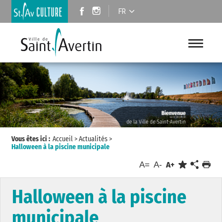
FR
Vous êtes ici :
Accueil
>
Actualités
>
Halloween à la piscine municipale
A=
A-
A+
Halloween à la piscine
municipale