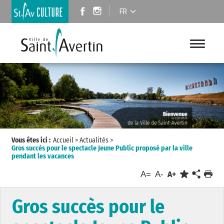
FR
Vous êtes ici :
Accueil
>
Actualités
>
Gros succès pour le spectacle Jeune Public proposé par la ville
pendant les vacances
A=
A-
A+
Gros succès pour le