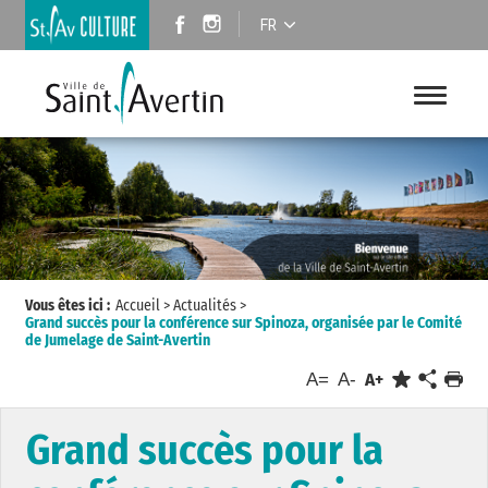
FR
Vous êtes ici :
Accueil
>
Actualités
>
Grand succès pour la conférence sur Spinoza, organisée par le Comité
de Jumelage de Saint-Avertin
A=
A-
A+
Grand succès pour la