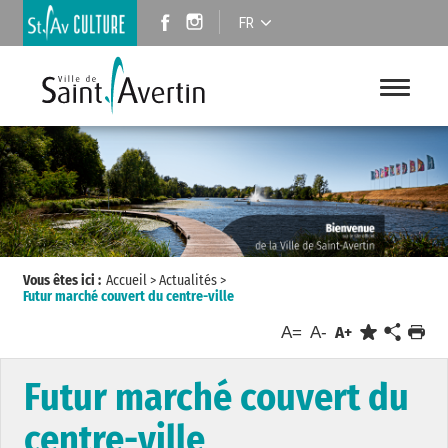
FR
Vous êtes ici :
Accueil
>
Actualités
>
Futur marché couvert du centre-ville
A=
A-
A+
Futur marché couvert du
centre-ville