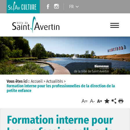
FR
Vous êtes ici :
Accueil
>
Actualités
>
Formation interne pour les professionnelles de la direction de la
petite enfance
A=
A-
A+
Formation interne pour