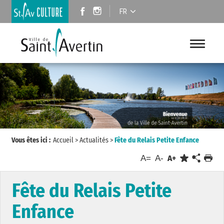
FR
Vous êtes ici :
Accueil
>
Actualités
>
Fête du Relais Petite Enfance
A=
A-
A+
Fête du Relais Petite
Enfance