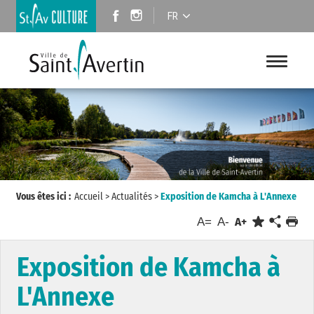
FR
Vous êtes ici :
Accueil
>
Actualités
>
Exposition de Kamcha à L'Annexe
A=
A-
A+
Exposition de Kamcha à
L'Annexe