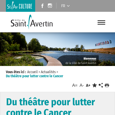
FR
Vous êtes ici :
Accueil
>
Actualités
>
Du théâtre pour lutter contre le Cancer
A=
A-
A+
Du théâtre pour lutter
contre le Cancer